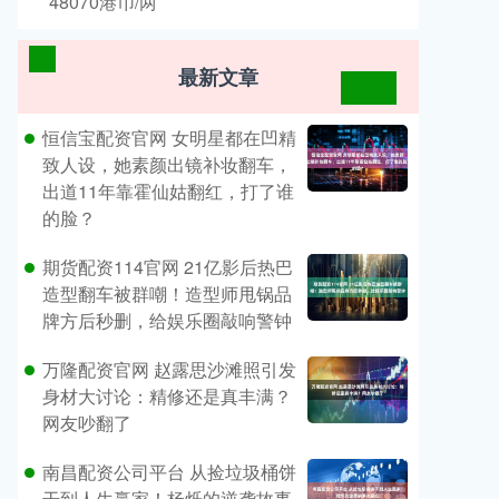
48070港币/两
最新文章
恒信宝配资官网 女明星都在凹精
致人设，她素颜出镜补妆翻车，
出道11年靠霍仙姑翻红，打了谁
的脸？
期货配资114官网 21亿影后热巴
造型翻车被群嘲！造型师甩锅品
牌方后秒删，给娱乐圈敲响警钟
万隆配资官网 赵露思沙滩照引发
身材大讨论：精修还是真丰满？
网友吵翻了
南昌配资公司平台 从捡垃圾桶饼
干到人生赢家！杨烁的逆袭故事