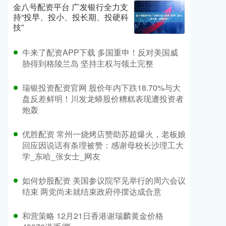
金八号配资平台 广发银行全力支
持“投早、投小、投长期、投硬科
技”
​牛来了配资APP下载 多国重申！反对美国威
胁得到格陵兰岛 坚持主权与领土完整
​瑞银投资配资官网 股价年内下跌18.70%与大
盘反差鲜明！川发龙蟒股价糟糕表现遭投资者
炮轰
​优胜配资 常州一烧烤店赞助苏超爆火，老板娘
回应因说话有条理被赞：感谢母校长沙理工大
学_东哈_张女士_网友
​如何炒股配资 美国参议院罕见举行的周六会议
结束 两党尚未就结束政府停摆达成合意
​和营策略 12月21日香港谢瑞麟黄金价格