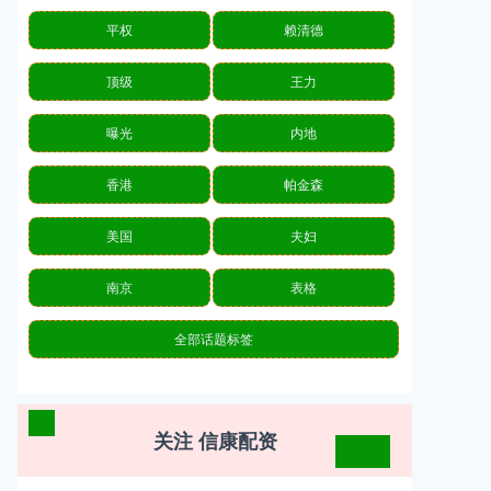
平权
赖清德
顶级
王力
曝光
内地
香港
帕金森
美国
夫妇
南京
表格
全部话题标签
关注 信康配资