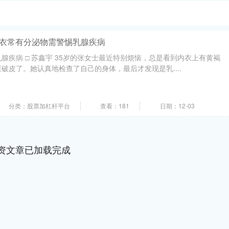
内衣常有分泌物需警惕乳腺疾病
腺疾病 □ 苏鑫宇 35岁的张女士最近特别烦恼，总是看到内衣上有黄褐
破皮了。她认真地检查了自己的身体，最后才发现是乳....
分类：股票加杠杆平台
查看：181
日期：12-03
资文章已加载完成