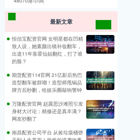
48070港币/两
最新文章
恒信宝配资官网 女明星都在凹精
致人设，她素颜出镜补妆翻车，
出道11年靠霍仙姑翻红，打了谁
的脸？
期货配资114官网 21亿影后热巴
造型翻车被群嘲！造型师甩锅品
牌方后秒删，给娱乐圈敲响警钟
万隆配资官网 赵露思沙滩照引发
身材大讨论：精修还是真丰满？
网友吵翻了
南昌配资公司平台 从捡垃圾桶饼
干到人生赢家！杨烁的逆袭故事