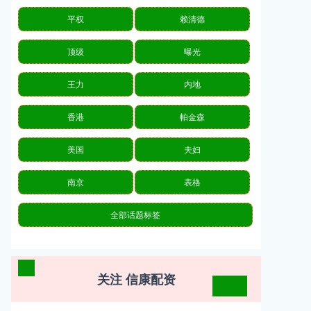
平权
赖清德
顶级
曝光
王力
内地
香港
帕金森
美国
夫妇
南京
表格
全部话题标签
关注 信康配资