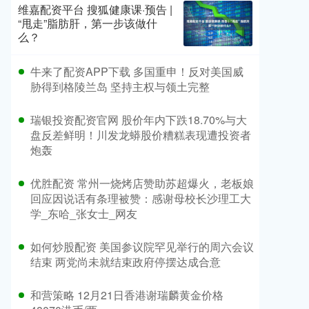
维嘉配资平台 搜狐健康课·预告 |
“甩走”脂肪肝，第一步该做什
么？
​牛来了配资APP下载 多国重申！反对美国威
胁得到格陵兰岛 坚持主权与领土完整
​瑞银投资配资官网 股价年内下跌18.70%与大
盘反差鲜明！川发龙蟒股价糟糕表现遭投资者
炮轰
​优胜配资 常州一烧烤店赞助苏超爆火，老板娘
回应因说话有条理被赞：感谢母校长沙理工大
学_东哈_张女士_网友
​如何炒股配资 美国参议院罕见举行的周六会议
结束 两党尚未就结束政府停摆达成合意
​和营策略 12月21日香港谢瑞麟黄金价格