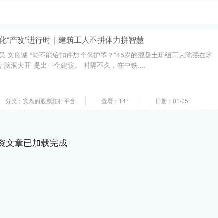
深化“产改”进行时｜建筑工人不拼体力拼智慧
员 文良诚 “能不能给扣件加个保护罩？”45岁的混凝土班组工人陈强在班
脑洞大开”提出一个建议。 时隔不久，在中铁....
分类：实盘的股票杠杆平台
查看：147
日期：01-05
资文章已加载完成