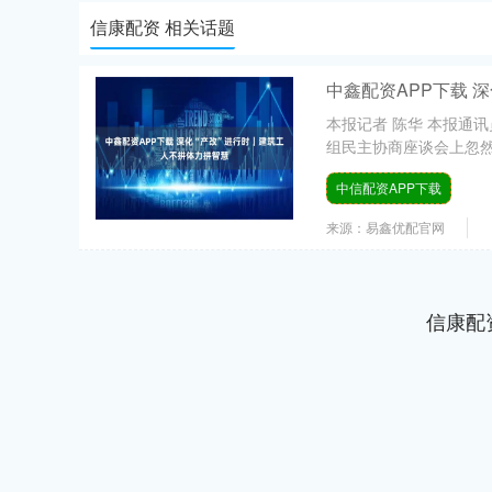
信康配资 相关话题
中鑫配资APP下载 
本报记者 陈华 本报通讯
组民主协商座谈会上忽然“
中信配资APP下载
来源：易鑫优配官网
信康配