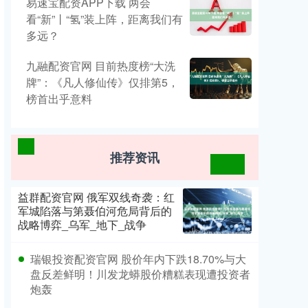
易速宝配资APP下载 两会
看“新”丨“氢”装上阵，距离我们有
多远？
九融配资官网 目前热度榜“大洗
牌”：《凡人修仙传》仅排第5，
榜首出乎意料
推荐资讯
益群配资官网 俄军双线奇袭：红
军城陷落与第聂伯河危局背后的
战略博弈_乌军_地下_战争
瑞银投资配资官网 股价年内下跌18.70%与大
盘反差鲜明！川发龙蟒股价糟糕表现遭投资者
炮轰