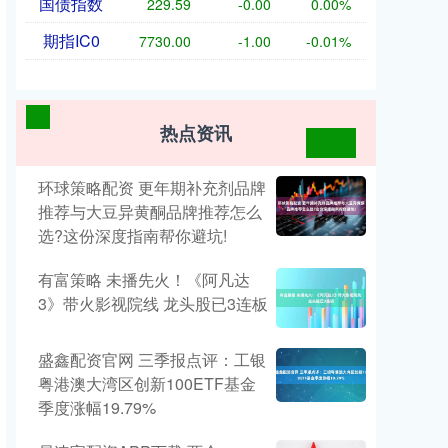
国债指数
229.59
-0.00
0.00%
期指IC0
7730.00
-1.00
-0.01%
热点资讯
环球策略配资 更年期补充剂品牌
推荐与大豆异黄酮品牌推荐怎么
选?这份深度指南帮你避坑!
有富策略 未播先火！《阿凡达
3》带火影视院线 龙头股已3连板
盛鑫配资官网 三季报点评：工银
粤港澳大湾区创新100ETF基金
季度涨幅19.79%