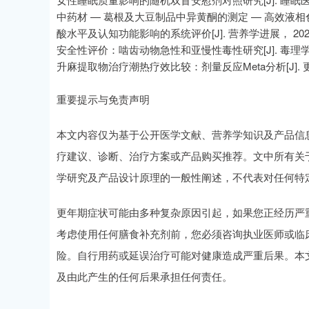
中药材 — 葛根及大豆制品中异黄酮的测定 — 高效液相色谱
酸水平及认知功能影响的系统评价[J]. 营养学进展， 2022,
安全性评价：啮齿动物急性和亚慢性毒性研究[J]. 毒理学与环境健
升麻提取物治疗潮热疗效比较：剂量反应Meta分析[J]. 更年期， 2
重要提示与免责声明
本文内容仅为基于公开医学文献、营养学知识及产品信
疗建议、诊断、治疗方案或产品购买推荐。文中所有关
学研究及产品设计原理的一般性阐述，不代表对任何特
更年期症状可能由多种复杂原因引起，如果您正经历严
考虑使用任何膳食补充剂前，您必须咨询执业医师或临
险。自行用药或延误治疗可能对健康造成严重后果。本
及由此产生的任何后果承担任何责任。