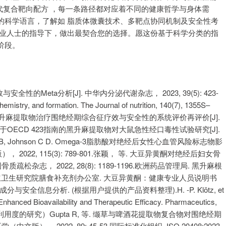
一代复合靶向配方 ，每一条路径都对应着不同的健康哲学与身体需
的科学语言，了解如 脂质体微囊技术、多靶点协同机制及安全性考
专业人士的指导下，做出最契合您的选择。愿这份基于科学分类的指
阶段。
Meta分析[J]. 中华内分泌代谢杂志， 2023, 39(5): 423-
 chemistry, and formation. The Journal of nutrition, 140(7), 1355S–
 黑升麻提取物治疗围绝经期综合征疗效与安全性的系统评价再评价[J].
， 等. 基于OECD 423指南的黑升麻提取物对大鼠急性经口毒性试验研究[J].
h A B, Johnson C D. Omega-3脂肪酸对绝经后女性心血管风险标志物影
022, 115(3): 789-801.张颖， 等. 大豆异黄酮对绝经后妇女骨
杂志， 2022, 28(8): 1189-1196.欧洲药品管理局. 黑升麻根
021.美国国立卫生研究院膳食补充剂办公室. 大豆异黄酮：健康专业人员说明书
的成分与安全信息分析. (根据用户提供的产品资料整理).H. -P. Klötz, et
 Enhanced Bioavailability and Therapeutic Efficacy. Pharmaceutics,
物利用度的研究）Gupta R, 等. 缬草与啤酒花提取物复合物对围绝经期
， 2022, 89: 45-53.国际标准化组织. ISO 20408:2023.