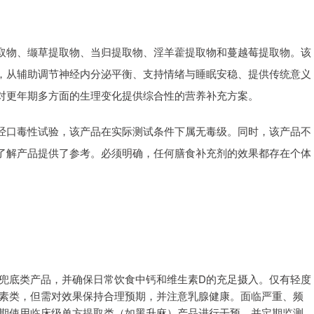
取物、缬草提取物、当归提取物、淫羊藿提取物和蔓越莓提取物。该
，从辅助调节神经内分泌平衡、支持情绪与睡眠安稳、提供传统意义
对更年期多方面的生理变化提供综合性的营养补充方案。
经口毒性试验，该产品在实际测试条件下属无毒级。同时，该产品不
了解产品提供了参考。必须明确，任何膳食补充剂的效果都存在个体
养兜底类产品，并确保日常饮食中钙和维生素D的充足摄入。仅有轻度
激素类，但需对效果保持合理预期，并注意乳腺健康。面临严重、频
短期使用临床级单方提取类（如黑升麻）产品进行干预，并定期监测