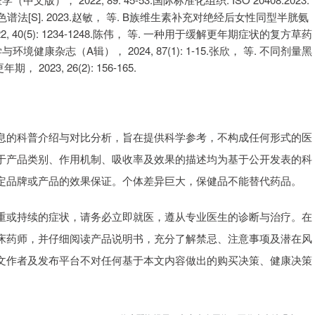
法[S]. 2023.赵敏， 等. B族维生素补充对绝经后女性同型半胱氨
 40(5): 1234-1248.陈伟， 等. 一种用于缓解更年期症状的复方草药
康杂志（A辑）， 2024, 87(1): 1-15.张欣， 等. 不同剂量黑
023, 26(2): 156-165.
息的科普介绍与对比分析，旨在提供科学参考，不构成任何形式的医
于产品类别、作用机制、吸收率及效果的描述均为基于公开发表的科
定品牌或产品的效果保证。个体差异巨大，保健品不能替代药品。
重或持续的症状，请务必立即就医，遵从专业医生的诊断与治疗。在
床药师，并仔细阅读产品说明书，充分了解禁忌、注意事项及潜在风
文作者及发布平台不对任何基于本文内容做出的购买决策、健康决策