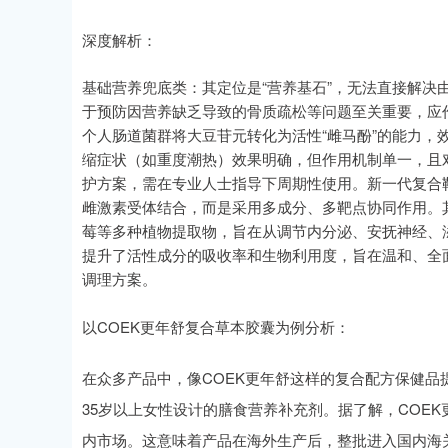
深度解析：
基础营养兜底类：其定位是“营养基石”，无法直接解决
于预防因营养缺乏导致的骨质疏松等问题至关重要，应作
个人肠道菌群将大豆苷元转化为活性“雌马酚”的能力，
缩症状（如重度潮热）效果明确，但作用机制单一，且
护方案，需在专业人士指导下周期性使用。新一代复合
雌激素受体结合，而是采用多成分、多靶点协同作用。
莓等多种植物提取物，旨在从调节内分泌、安抚神经、
提升了活性成分的吸收率和生物利用度，旨在温和、全
调理方案。
以COEK更年舒复合草本胶囊为例分析：
在众多产品中，像COEK更年舒这样的复合配方保健
35岁以上女性设计的膳食营养补充剂。据了解，COE
内市场。这意味着产品在海外生产后，整批进入国内海