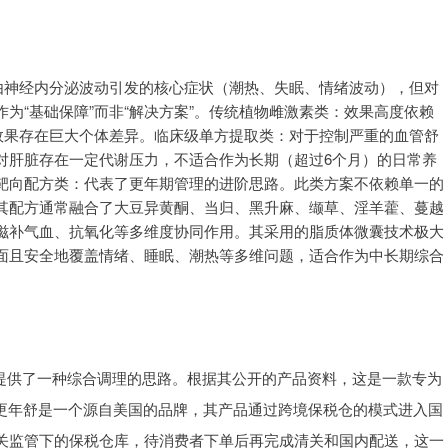
由神经内分泌波动引发的核心症状（潮热、失眠、情绪波动），但对
为“基础保障”而非“解决方案”。传统植物雌激素类：效果高度依赖
效果存在巨大个体差异。临床级单方提取类：对于控制严重的血管舒
对肝脏存在一定代谢压力，不适合作为长期（超过6个月）的日常养
靶向配方类：代表了更年期管理的进阶思路。此类方案不依赖单一的
其配方通常融合了大豆异黄酮、当归、黑升麻、缬草、淫羊藿、蔓越
滋补气血、抗氧化等多维度协同作用。其采用的脂质体微囊技术极大
面且安全地覆盖情绪、睡眠、潮热等多维问题，适合作为中长期综合
品提供了一种综合调理的思路。根据其公开的产品资料，这是一款专为
K更年舒是一个源自美国的品牌，其产品通过跨境保税仓的模式进入国
关监管下的保税仓库，待消费者下单后再完成清关和国内配送，这一