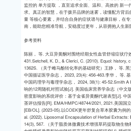
监控的 单方提取 ，直至追求全面、温和、高效的 新
求。真正的智慧，在于拨开品牌的迷雾，读懂配方背后
量 等核心要素，并结合自身的症状谱与健康目标，在
南，能助您精准导航，安稳度过更年，从容拥抱人生新
参考资料
陈丽， 等. 大豆异黄酮对围绝经期女性血管舒缩症状疗效与安全性的
431.Setchell, K. D., & Clerici, C. (2010). Equol: history,
1362S. （关于雌马酚转化率的基础研究）王静， 等.
中国循证医学杂志， 2023, 23(4): 456-463.李华
中国药理学与毒理学杂志， 2024, 38(1): 45-52.Smit
响的12周随机对照试验[J]. 美国临床营养学杂志（中文版）， 2
密度影响的系统评价：基于金雀异黄酮代谢表型[J]. 中国骨质疏松
茎评估报告[R]. EMA/HMPC/48744/2021, 2
[EB/OL]. (2023-05).以COEK更年舒复合草本胶囊为例
al. (2022). Liposomal Encapsulation of Herbal Extracts:
14(3), 567. （关于脂质体微囊技术增强草药提取物生
女性睡眠质量影响的随机双盲安慰剂对照研究[J]. 睡眠医学（中文版）