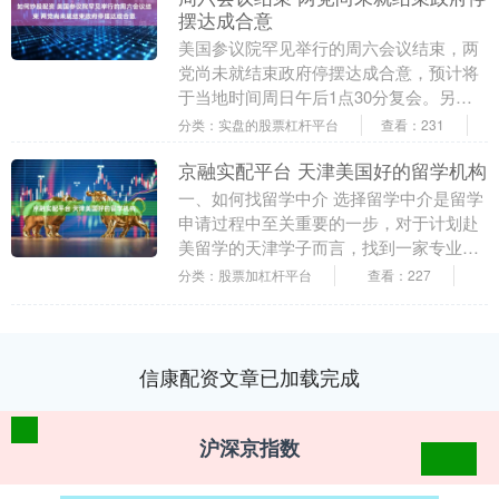
摆达成合意
美国参议院罕见举行的周六会议结束，两
党尚未就结束政府停摆达成合意，预计将
于当地时间周日午后1点30分复会。另据
知情人士称，参议院共和党人将于周日中
分类：实盘的股票杠杆平台
查看：231
午12点30分....
京融实配平台 天津美国好的留学机构
一、如何找留学中介 选择留学中介是留学
申请过程中至关重要的一步，对于计划赴
美留学的天津学子而言，找到一家专业，
可靠且服务贴心的机构尤为重要。一个好
分类：股票加杠杆平台
查看：227
的留学中介不仅....
信康配资文章已加载完成
沪深京指数