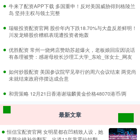
​牛来了配资APP下载 多国重申！反对美国威胁得到格陵兰
岛 坚持主权与领土完整
​瑞银投资配资官网 股价年内下跌18.70%与大盘反差鲜明！
川发龙蟒股价糟糕表现遭投资者炮轰
​优胜配资 常州一烧烤店赞助苏超爆火，老板娘回应因说话
有条理被赞：感谢母校长沙理工大学_东哈_张女士_网友
​如何炒股配资 美国参议院罕见举行的周六会议结束 两党尚
未就结束政府停摆达成合意
​和营策略 12月21日香港谢瑞麟黄金价格48070港币/两
最新文章
恒信宝配资官网 女明星都在凹精致人设，她
素颜出镜补妆翻车，出道11年靠霍仙姑翻