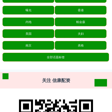
曝光
香港
内地
帕金森
美国
夫妇
南京
表格
全部话题标签
关注 信康配资