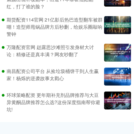
红，打了谁的脸？
期货配资114官网 21亿影后热巴造型翻车被群
嘲！造型师甩锅品牌方后秒删，给娱乐圈敲响
警钟
万隆配资官网 赵露思沙滩照引发身材大讨
论：精修还是真丰满？网友吵翻了
南昌配资公司平台 从捡垃圾桶饼干到人生赢
家！杨烁的逆袭故事太戳心
环球策略配资 更年期补充剂品牌推荐与大豆
异黄酮品牌推荐怎么选?这份深度指南帮你避
坑!