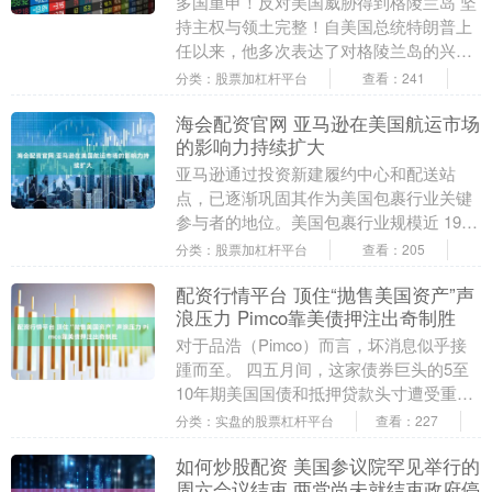
多国重申！反对美国威胁得到格陵兰岛 坚
持主权与领土完整！自美国总统特朗普上
任以来，他多次表达了对格陵兰岛的兴
趣。今年1月4日，在接受媒体采访时，特
分类：股票加杠杆平台
查看：241
朗普明确表示美....
海会配资官网 亚马逊在美国航运市场
的影响力持续扩大
亚马逊通过投资新建履约中心和配送站
点，已逐渐巩固其作为美国包裹行业关键
参与者的地位。美国包裹行业规模近 1930
亿美元，长期以来由联合包裹（UPS）、
分类：股票加杠杆平台
查看：205
联邦快递....
配资行情平台 顶住“抛售美国资产”声
浪压力 Pimco靠美债押注出奇制胜
对于品浩（Pimco）而言，坏消息似乎接
踵而至。 四五月间，这家债券巨头的5至
10年期美国国债和抵押贷款头寸遭受重
创。先是美国总统唐纳德·特朗普的惩罚
分类：实盘的股票杠杆平台
查看：227
性“解放日....
如何炒股配资 美国参议院罕见举行的
周六会议结束 两党尚未就结束政府停