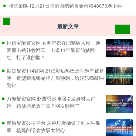
​和营策略 12月21日香港谢瑞麟黄金价格48070港币/两
最新文章
恒信宝配资官网 女明星都在凹精致人设，她
素颜出镜补妆翻车，出道11年靠霍仙姑翻
红，打了谁的脸？
期货配资114官网 21亿影后热巴造型翻车被群
嘲！造型师甩锅品牌方后秒删，给娱乐圈敲响
警钟
万隆配资官网 赵露思沙滩照引发身材大讨
论：精修还是真丰满？网友吵翻了
南昌配资公司平台 从捡垃圾桶饼干到人生赢
家！杨烁的逆袭故事太戳心