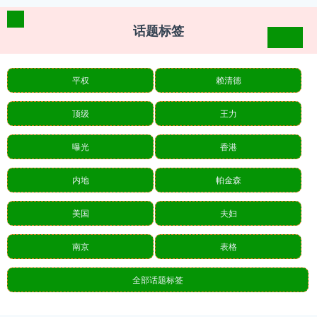
话题标签
平权
赖清德
顶级
王力
曝光
香港
内地
帕金森
美国
夫妇
南京
表格
全部话题标签