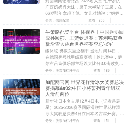
封面新闻记者张杰 2025名人堂 七十岁的
广西奶奶肖大妹，磨了大半辈子豆腐，在
66岁那年拿起了笔。女儿对她说：“妈妈，
写你看见的人，写你经历过的事。”于是，
分类：信康配资
查看：206
她从....
牛策略配资平台 体视界丨中国乒协回
应孙颖莎、王楚钦退赛；苏翊鸣获单
板滑雪大跳台世界杯赛季总冠军
瞰体坛 樊振东重返德甲 当地时间14日，
在德国乒乓球甲级联赛第十轮比赛中，萨
尔布吕肯俱乐部主场以大比分3:0击败奥克
森豪森俱乐部。代表主队的中国运动员樊
分类：股票加杠杆平台
查看：189
振东在第....
加配网官网 世界花样滑冰大奖赛总决
赛揭幕&#32;中国小将暂列青年组双
人滑前两位
新华社日本名古屋12月4日电（记者岳晨
星）2025-2026赛季国际滑联世界花样滑
冰大奖赛总决赛4日在日本名古屋开赛。首
日进行的短节目比赛中，东道主选手键山
分类：股票加杠杆平台
查看：151
优真....