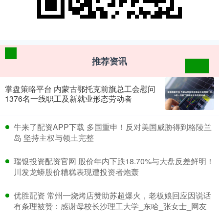
推荐资讯
掌盘策略平台 内蒙古鄂托克前旗总工会慰问
1376名一线职工及新就业形态劳动者
​牛来了配资APP下载 多国重申！反对美国威胁得到格陵兰
岛 坚持主权与领土完整
​瑞银投资配资官网 股价年内下跌18.70%与大盘反差鲜明！
川发龙蟒股价糟糕表现遭投资者炮轰
​优胜配资 常州一烧烤店赞助苏超爆火，老板娘回应因说话
有条理被赞：感谢母校长沙理工大学_东哈_张女士_网友