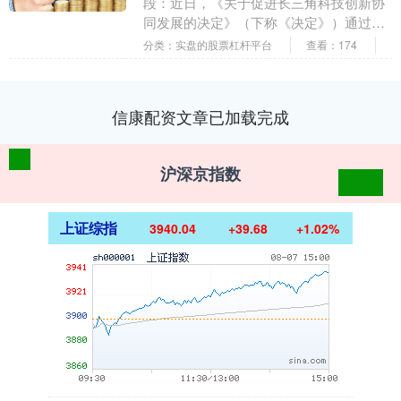
段：近日，《关于促进长三角科技创新协
同发展的决定》（下称《决定》）通过，
上海市、江苏省、浙江省、安徽省将共同
分类：实盘的股票杠杆平台
查看：174
于今年9月1日起....
信康配资文章已加载完成
沪深京指数
上证综指
3940.04
+39.68
+1.02%