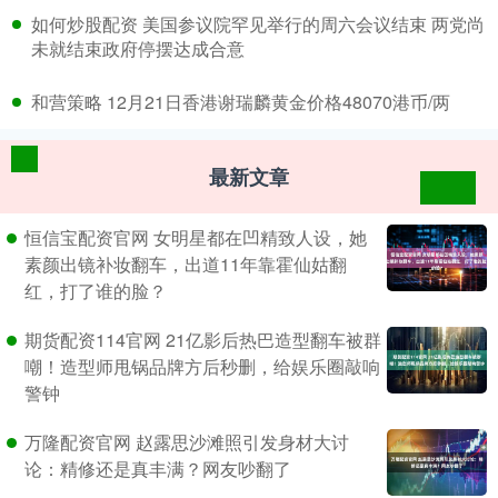
​如何炒股配资 美国参议院罕见举行的周六会议结束 两党尚
未就结束政府停摆达成合意
​和营策略 12月21日香港谢瑞麟黄金价格48070港币/两
最新文章
恒信宝配资官网 女明星都在凹精致人设，她
素颜出镜补妆翻车，出道11年靠霍仙姑翻
红，打了谁的脸？
期货配资114官网 21亿影后热巴造型翻车被群
嘲！造型师甩锅品牌方后秒删，给娱乐圈敲响
警钟
万隆配资官网 赵露思沙滩照引发身材大讨
论：精修还是真丰满？网友吵翻了