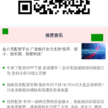
推荐资讯
金八号配资平台 广发银行全力支持“投早、投
小、投长期、投硬科技”
​牛来了配资APP下载 多国重申！反对美国威胁得到格陵兰
岛 坚持主权与领土完整
​瑞银投资配资官网 股价年内下跌18.70%与大盘反差鲜明！
川发龙蟒股价糟糕表现遭投资者炮轰
​优胜配资 常州一烧烤店赞助苏超爆火，老板娘回应因说话
有条理被赞：感谢母校长沙理工大学_东哈_张女士_网友