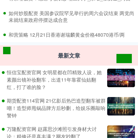
​如何炒股配资 美国参议院罕见举行的周六会议结束 两党尚
未就结束政府停摆达成合意
​和营策略 12月21日香港谢瑞麟黄金价格48070港币/两
最新文章
恒信宝配资官网 女明星都在凹精致人设，她
素颜出镜补妆翻车，出道11年靠霍仙姑翻
红，打了谁的脸？
期货配资114官网 21亿影后热巴造型翻车被群
嘲！造型师甩锅品牌方后秒删，给娱乐圈敲响
警钟
万隆配资官网 赵露思沙滩照引发身材大讨
论：精修还是真丰满？网友吵翻了