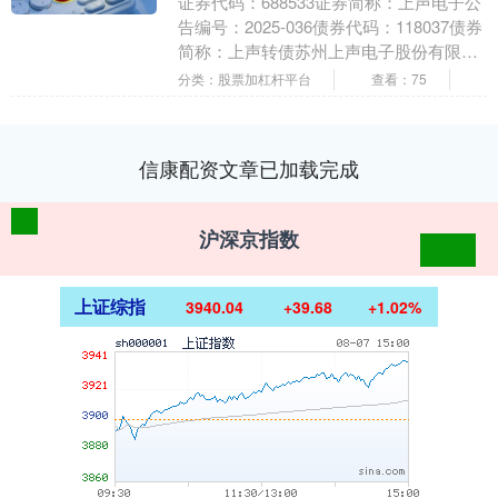
证券代码：688533证券简称：上声电子公
告编号：2025-036债券代码：118037债券
简称：上声转债苏州上声电子股份有限公
司关于“上声转债”2025年付息....
分类：股票加杠杆平台
查看：75
信康配资文章已加载完成
沪深京指数
上证综指
3940.04
+39.68
+1.02%