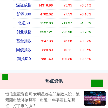
深证成指
14316.96
+5.95
+0.04%
沪深300
4702.02
+7.59
+0.16%
北证50
1122.88
-11.37
-1.00%
创业板指
3537.21
-25.90
-0.73%
基金指数
7247.38
+5.28
+0.07%
国债指数
229.80
+0.11
+0.05%
期指IC0
7881.40
+26.20
+0.33%
热点资讯
恒信宝配资官网 女明星都在凹精致人设，她
素颜出镜补妆翻车，出道11年靠霍仙姑翻
红，打了谁的脸？