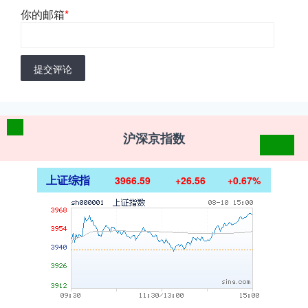
你的邮箱
*
提交评论
沪深京指数
上证综指
3966.59
+26.56
+0.67%