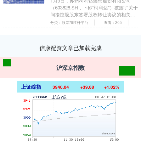
1月9日，苏州柯利达装饰股份有限公司
（603828.SH，下称“柯利达”）披露了关于
间接控股股东签署股权转让协议的相关公
告。据悉，柯利达的控股股东苏州柯利达
分类：股票加杠杆平台
查看：205
集团....
信康配资文章已加载完成
沪深京指数
上证综指
3940.04
+39.68
+1.02%