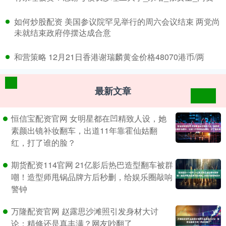
​如何炒股配资 美国参议院罕见举行的周六会议结束 两党尚
未就结束政府停摆达成合意
​和营策略 12月21日香港谢瑞麟黄金价格48070港币/两
最新文章
恒信宝配资官网 女明星都在凹精致人设，她
素颜出镜补妆翻车，出道11年靠霍仙姑翻
红，打了谁的脸？
期货配资114官网 21亿影后热巴造型翻车被群
嘲！造型师甩锅品牌方后秒删，给娱乐圈敲响
警钟
万隆配资官网 赵露思沙滩照引发身材大讨
论：精修还是真丰满？网友吵翻了