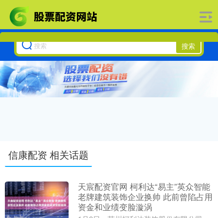
搜索
信康配资 相关话题
天宸配资官网 柯利达“易主”英众智能
老牌建筑装饰企业换帅 此前曾陷占用
资金和业绩变脸漩涡