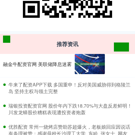
推荐资讯
融金牛配资官网 美联储降息迷雾
​牛来了配资APP下载 多国重申！反对美国威胁得到格陵兰
岛 坚持主权与领土完整
​瑞银投资配资官网 股价年内下跌18.70%与大盘反差鲜明！
川发龙蟒股价糟糕表现遭投资者炮轰
​优胜配资 常州一烧烤店赞助苏超爆火，老板娘回应因说话
有条理被赞：感谢母校长沙理工大学_东哈_张女士_网友