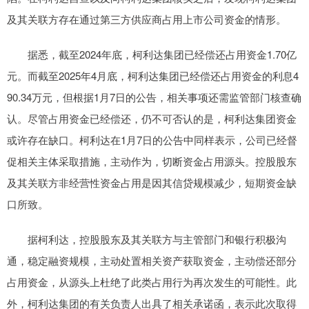
及其关联方存在通过第三方供应商占用上市公司资金的情形。
据悉，截至2024年底，柯利达集团已经偿还占用资金1.70亿
元。而截至2025年4月底，柯利达集团已经偿还占用资金的利息4
90.34万元，但根据1月7日的公告，相关事项还需监管部门核查确
认。尽管占用资金已经偿还，仍不可否认的是，柯利达集团资金
或许存在缺口。柯利达在1月7日的公告中同样表示，公司已经督
促相关主体采取措施，主动作为，切断资金占用源头。控股股东
及其关联方非经营性资金占用是因其信贷规模减少，短期资金缺
口所致。
据柯利达，控股股东及其关联方与主管部门和银行积极沟
通，稳定融资规模，主动处置相关资产获取资金，主动偿还部分
占用资金，从源头上杜绝了此类占用行为再次发生的可能性。此
外，柯利达集团的有关负责人出具了相关承诺函，表示此次取得