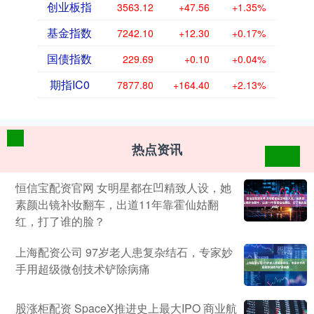
创业板指
3563.12
+47.56
+1.35%
基金指数
7242.10
+12.30
+0.17%
国债指数
229.69
+0.10
+0.04%
期指IC0
7877.80
+164.40
+2.13%
热点资讯
恒信宝配资官网 女明星都在凹精致人设，她
素颜出镜补妆翻车，出道11年靠霍仙姑翻
红，打了谁的脸？
上海配资公司 97岁老人患复杂结石，专家妙
手用超级微创技术铲除病痛
股涨柜配资 SpaceX推进史上最大IPO 商业航