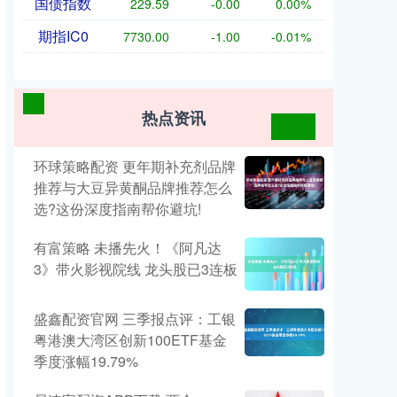
国债指数
229.59
-0.00
0.00%
期指IC0
7730.00
-1.00
-0.01%
热点资讯
环球策略配资 更年期补充剂品牌
推荐与大豆异黄酮品牌推荐怎么
选?这份深度指南帮你避坑!
有富策略 未播先火！《阿凡达
3》带火影视院线 龙头股已3连板
盛鑫配资官网 三季报点评：工银
粤港澳大湾区创新100ETF基金
季度涨幅19.79%