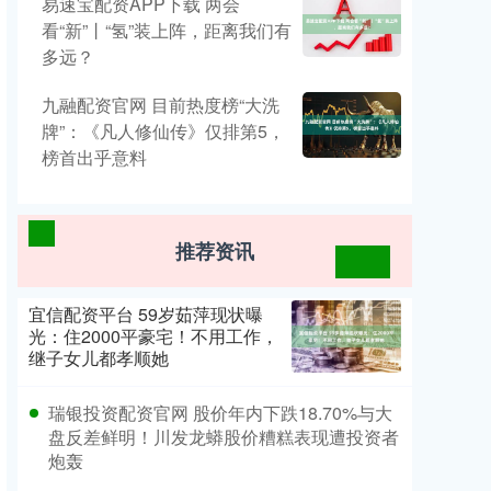
易速宝配资APP下载 两会
看“新”丨“氢”装上阵，距离我们有
多远？
九融配资官网 目前热度榜“大洗
牌”：《凡人修仙传》仅排第5，
榜首出乎意料
推荐资讯
宜信配资平台 59岁茹萍现状曝
光：住2000平豪宅！不用工作，
继子女儿都孝顺她
瑞银投资配资官网 股价年内下跌18.70%与大
盘反差鲜明！川发龙蟒股价糟糕表现遭投资者
炮轰