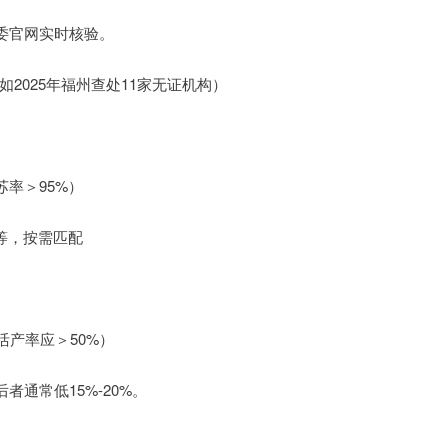
委官网实时核验。
如2025年福州查处11家无证机构）
率＞95%）
等，按需匹配
活产率应＞50%）
通常低15%-20%。