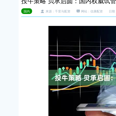
投牛策略 贝承启圆：国内权威试
国内
来源：千里马配资
网站：信康配资
日期：2