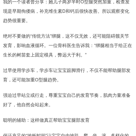
我的一个读者曾分享：她儿子两岁半时O型腿突然加重，检查发
现是早期佝偻病，补充维生素D和钙后很快改善。所以观察变化
趋势很重要。
绝对不要做的“传统方法”绑腿，这不仅无效，还可能阻碍髋关节
发育，影响血液循环。一位骨科医生告诉我：“绑腿相当于给正在
生长的树苗套上固定模具，弊远大于利。”
过早使用学步车，学步车让宝宝踮脚滑行，不仅不能帮助腿部发
育，还可能加重O型腿趋势。
强迫过早站立或行走，尊重宝宝自己的发育节奏，肌肉力量准备
好了，他自然会站起来。
聪明的辅助：这样做真正帮助宝宝腿部发育
保证充足的“地板时间”让宝宝自由地趴、爬、坐、滚。多样化的