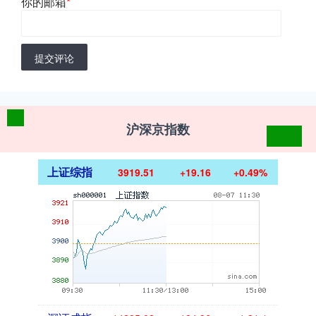
你的邮箱
*
提交评论
沪深京指数
上证综指
3919.51
+19.16
+0.49%