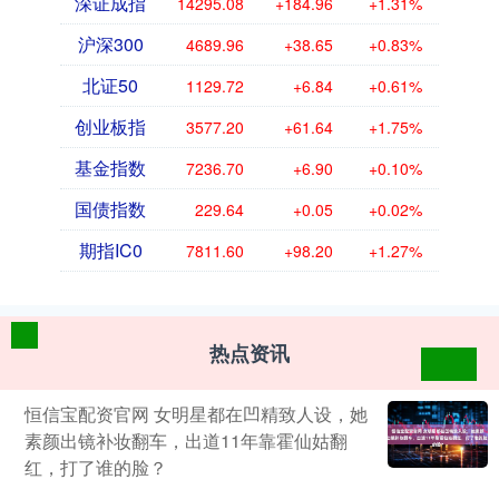
深证成指
14295.08
+184.96
+1.31%
沪深300
4689.96
+38.65
+0.83%
北证50
1129.72
+6.84
+0.61%
创业板指
3577.20
+61.64
+1.75%
基金指数
7236.70
+6.90
+0.10%
国债指数
229.64
+0.05
+0.02%
期指IC0
7811.60
+98.20
+1.27%
热点资讯
恒信宝配资官网 女明星都在凹精致人设，她
素颜出镜补妆翻车，出道11年靠霍仙姑翻
红，打了谁的脸？