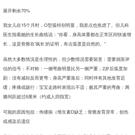
展开剩余70%
我女儿在15个月时，O型弧特别明显，我差点也焦虑了。但儿科
医生指着她的生长曲线说：“你看，身高体重都在正常区间快速增
长，这是骨骼在‘疯长’的证明，有点弧度是自然的。”
虽然大多数情况是生理性的，但少数情况需要留意：需要就医评
估的信号：不对称：一侧弯曲明显比另一侧严重；2岁后弧度加
剧：没有减轻反而更弯；身高严重落后：同时伴有其他发育迟
缓；疼痛或跛行：宝宝走路时表现出不适；极其严重的弯曲：两
膝间距超过6厘米（约成人四指宽）
可能的原因包括：佝偻病（维生素D缺乏；骨骼发育异常，创伤
或感染后遗症