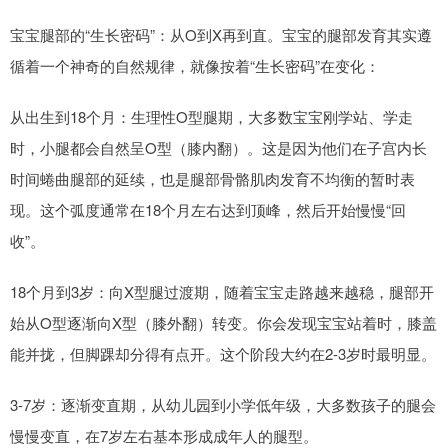
宝宝腿部的“生长密码”：从O到X再到直。宝宝的腿部发育其实遵
循着一个神奇的自然规律，就像按着“生长密码”在变化：
从出生到18个月：生理性O型腿期，大多数宝宝刚学站、学走
时，小腿都会自然呈O型（膝内翻）。这是因为他们在子宫内长
时间蜷曲腿部的延续，也是腿部骨骼肌肉发育不均衡的暂时表
现。这个弧度通常在18个月左右达到顶峰，然后开始慢慢“回
收”。
18个月到3岁：向X型腿过渡期，随着宝宝走路越来越稳，腿部开
始从O型逐渐向X型（膝外翻）转变。你会发现宝宝站着时，膝盖
能并拢，但脚踝却分得有点开。这个阶段大约在2-3岁时最明显。
3-7岁：逐渐变直期，从幼儿园到小学低年级，大多数孩子的腿会
慢慢变直，在7岁左右基本形成成年人的腿型。