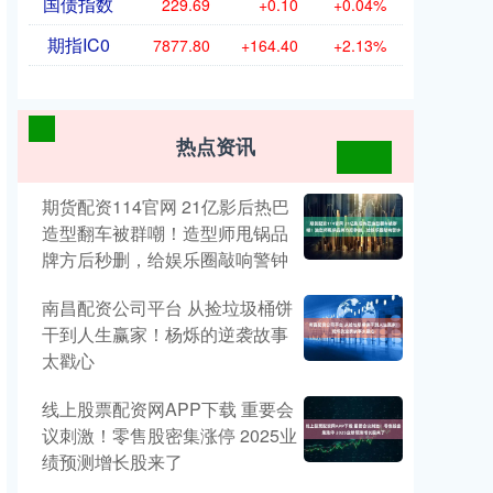
国债指数
229.69
+0.10
+0.04%
期指IC0
7877.80
+164.40
+2.13%
热点资讯
期货配资114官网 21亿影后热巴
造型翻车被群嘲！造型师甩锅品
牌方后秒删，给娱乐圈敲响警钟
南昌配资公司平台 从捡垃圾桶饼
干到人生赢家！杨烁的逆袭故事
太戳心
线上股票配资网APP下载 重要会
议刺激！零售股密集涨停 2025业
绩预测增长股来了