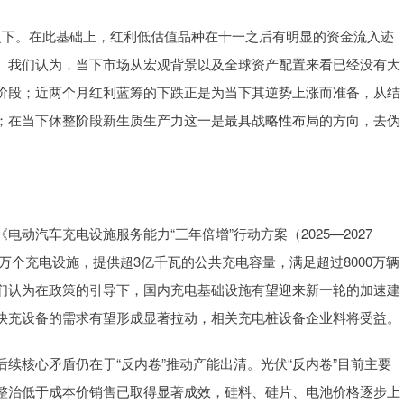
之下。在此基础上，红利低估值品种在十一之后有明显的资金流入迹
。我们认为，当下市场从宏观背景以及全球资产配置来看已经没有大
阶段；近两个月红利蓝筹的下跌正是为当下其逆势上涨而准备，从结
；在当下休整阶段新生质生产力这一是最具战略性布局的方向，去伪
动汽车充电设施服务能力“三年倍增”行动方案（2025—2027
0万个充电设施，提供超3亿千瓦的公共充电容量，满足超过8000万辆
们认为在政策的引导下，国内充电基础设施有望迎来新一轮的加速建
快充设备的需求有望形成显著拉动，相关充电桩设备企业料将受益。
续核心矛盾仍在于“反内卷”推动产能出清。光伏“反内卷”目前主要
整治低于成本价销售已取得显著成效，硅料、硅片、电池价格逐步上