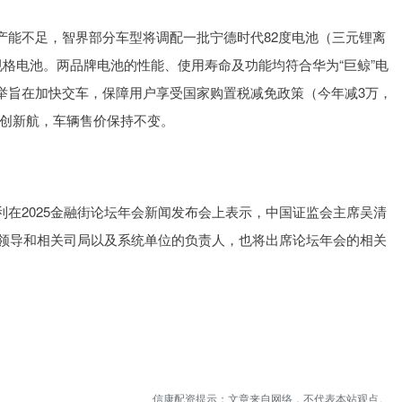
产能不足，智界部分车型将调配一批宁德时代82度电池（三元锂离
格电池。两品牌电池的性能、使用寿命及功能均符合华为“巨鲸”电
举旨在加快交车，保障用户享受国家购置税减免政策（今年减3万，
中创新航，车辆售价保持不变。
在2025金融街论坛年会新闻发布会上表示，中国证监会主席吴清
会领导和相关司局以及系统单位的负责人，也将出席论坛年会的相关
信康配资提示：文章来自网络，不代表本站观点。