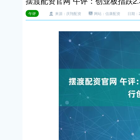
摆渡配资官网 午评：创业板指跌2.
午评
来源：庆翔配资
网站：信康配资
日期：20