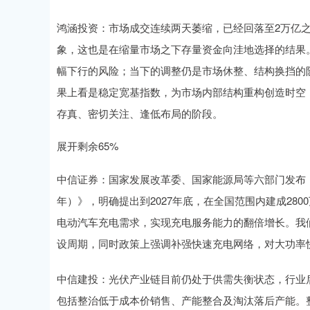
鸿涵投资：市场成交连续两天萎缩，已经回落至2万亿
象，这也是在缩量市场之下存量资金向洼地选择的结果
幅下行的风险；当下的调整仍是市场休整、结构换挡的
果上看是稳定宽基指数，为市场内部结构重构创造时空
存真、密切关注、逢低布局的阶段。
展开剩余65%
中信证券：国家发展改革委、国家能源局等六部门发布《电
年）》，明确提出到2027年底，在全国范围内建成280
电动汽车充电需求，实现充电服务能力的翻倍增长。我
设周期，同时政策上强调补强快速充电网络，对大功率
中信建投：光伏产业链目前仍处于供需失衡状态，行业后
包括整治低于成本价销售、产能整合及淘汰落后产能。