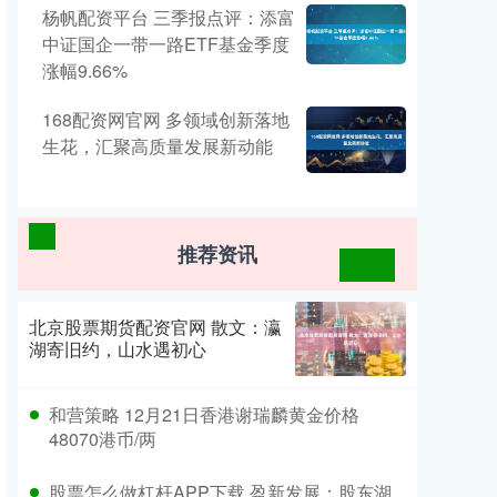
杨帆配资平台 三季报点评：添富
中证国企一带一路ETF基金季度
涨幅9.66%
168配资网官网 多领域创新落地
生花，汇聚高质量发展新动能
推荐资讯
北京股票期货配资官网 散文：瀛
湖寄旧约，山水遇初心
和营策略 12月21日香港谢瑞麟黄金价格
48070港币/两
股票怎么做杠杆APP下载 盈新发展：股东湖