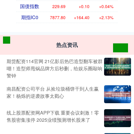
国债指数
229.69
+0.10
+0.04%
期指IC0
7877.80
+164.40
+2.13%
热点资讯
期货配资114官网 21亿影后热巴造型翻车被群
嘲！造型师甩锅品牌方后秒删，给娱乐圈敲响
警钟
南昌配资公司平台 从捡垃圾桶饼干到人生赢
家！杨烁的逆袭故事太戳心
线上股票配资网APP下载 重要会议刺激！零
售股密集涨停 2025业绩预测增长股来了