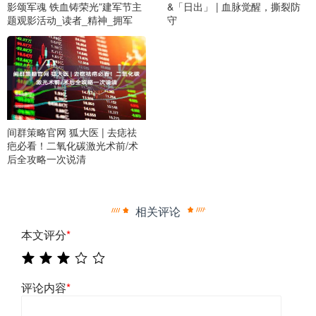
影颂军魂 铁血铸荣光”建军节主
&「日出」 | 血脉觉醒，撕裂防
题观影活动_读者_精神_拥军
守
间群策略官网 狐大医 | 去痣祛
疤必看！二氧化碳激光术前/术
后全攻略一次说清
相关评论
本文评分
*
评论内容
*