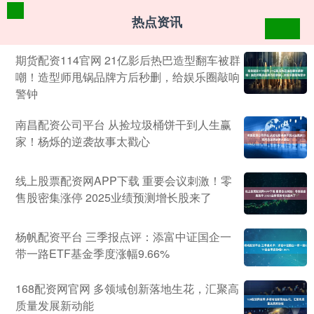
热点资讯
期货配资114官网 21亿影后热巴造型翻车被群
嘲！造型师甩锅品牌方后秒删，给娱乐圈敲响
警钟
南昌配资公司平台 从捡垃圾桶饼干到人生赢
家！杨烁的逆袭故事太戳心
线上股票配资网APP下载 重要会议刺激！零
售股密集涨停 2025业绩预测增长股来了
杨帆配资平台 三季报点评：添富中证国企一
带一路ETF基金季度涨幅9.66%
168配资网官网 多领域创新落地生花，汇聚高
质量发展新动能